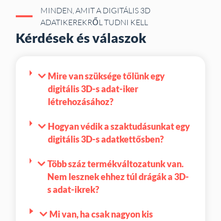
MINDEN, AMIT A DIGITÁLIS 3D
ADATIKEREKRŐL TUDNI KELL
Kérdések és válaszok
Mire van szüksége tőlünk egy
digitális 3D-s adat-iker
létrehozásához?
Hogyan védik a szaktudásunkat egy
digitális 3D-s adatkettősben?
Több száz termékváltozatunk van.
Nem lesznek ehhez túl drágák a 3D-
s adat-ikrek?
Mi van, ha csak nagyon kis