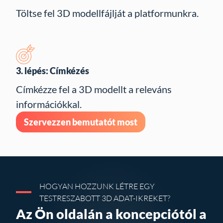
Töltse fel 3D modellfájlját a platformunkra.
3. lépés: Címkézés
Címkézze fel a 3D modellt a releváns
információkkal.
Szervezzen bemutatót most
HOGYAN HOZZUNK LÉTRE EGY
TESTRESZABOTT 3D ADAT-IKREKET?
Az Ön oldalán a koncepciótól a