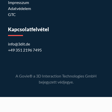
Impresszum
Adatvédelem
GTC
Kapcsolatfelvétel
info@3dit.de
+49 351 2196 7495
A Govie® a 3D Interaction Technologies GmbH
bejegyzett védjegye.