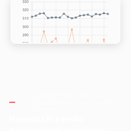
MI KÜLÖNBÖZTETI MEG A GRAFANA ÉS A
THINGSBOARD DIGITÁLIS 3D ADAT-IKREKET
MÁS MÉDIUMOKTÓL?
Használja ki a kiváló
tulajdonságok egyedülálló