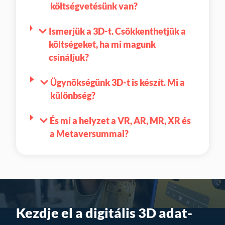
költségvetésünk van?
Ismerjük a 3D-t. Csökkenthetjük a
költségeket, ha mi magunk
csináljuk?
Ügynökségünk 3D-t is készít. Mi a
különbség?
És mi a helyzet a VR, AR, MR, XR és
a Metaversummal?
Kezdje el a digitális 3D adat-