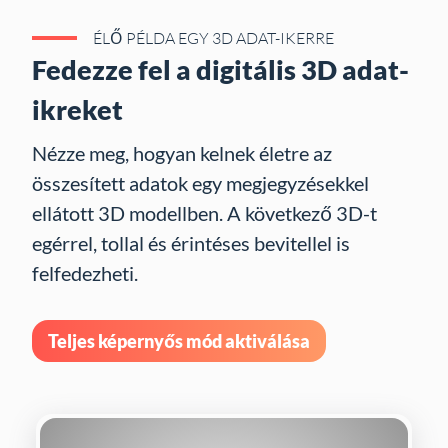
ÉLŐ PÉLDA EGY 3D ADAT-IKERRE
Fedezze fel a digitális 3D adat-
ikreket
Nézze meg, hogyan kelnek életre az
összesített adatok egy megjegyzésekkel
ellátott 3D modellben. A következő 3D-t
egérrel, tollal és érintéses bevitellel is
felfedezheti.
Teljes képernyős mód aktiválása