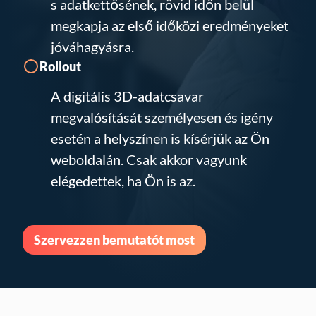
s adatkettősének, rövid időn belül
megkapja az első időközi eredményeket
jóváhagyásra.
Rollout
A digitális 3D-adatcsavar
megvalósítását személyesen és igény
esetén a helyszínen is kísérjük az Ön
weboldalán. Csak akkor vagyunk
elégedettek, ha Ön is az.
Szervezzen bemutatót most