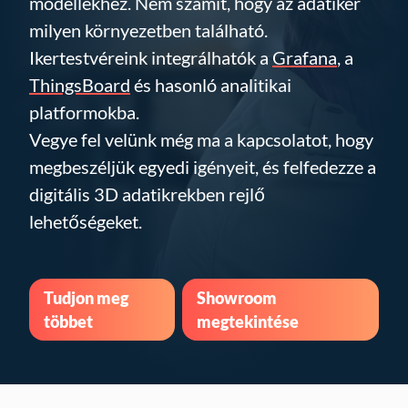
modellekhez. Nem számít, hogy az adatiker
milyen környezetben található.
Ikertestvéreink integrálhatók a
Grafana
, a
ThingsBoard
és hasonló analitikai
platformokba.
Vegye fel velünk még ma a kapcsolatot, hogy
megbeszéljük egyedi igényeit, és felfedezze a
digitális 3D adatikrekben rejlő
lehetőségeket.
Tudjon meg
Showroom
többet
megtekintése