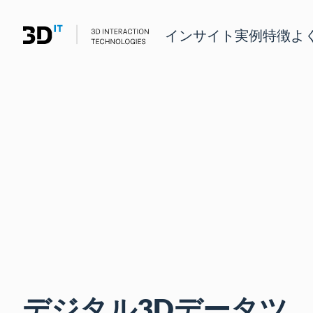
インサイト
実例
特徴
よ
デジタル3Dデータツ