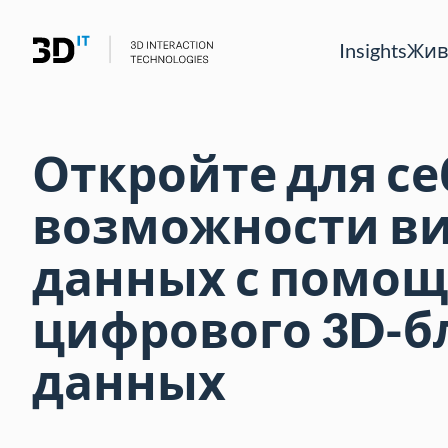
Insights
Жив
Откройте для се
возможности в
данных с помо
цифрового 3D-б
данных