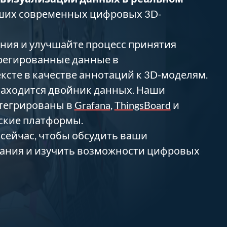
ших современных цифровых 3D-
ния и улучшайте процесс принятия
регированные данные в
ксте в качестве аннотаций к 3D-моделям.
 находится двойник данных. Наши
нтегрированы в
Grafana
,
ThingsBoard
и
ские платформы.
 сейчас, чтобы обсудить ваши
ания и изучить возможности цифровых