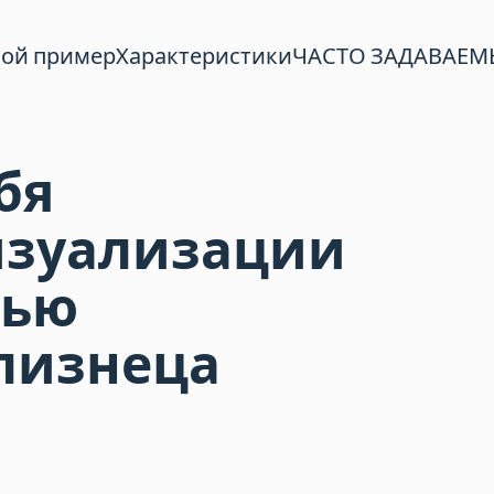
ой пример
Характеристики
ЧАСТО ЗАДАВАЕМ
бя
изуализации
щью
лизнеца