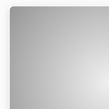
Легко подключите свои данные к
GRAFANA для беспрепятственной
интеграции и анализа.
Интеграция в ThingsBoard
Интегрируйте свои данные в
ThingsBoard и используйте
передовые функции IoT.
Преобразование локальных
файлов STEP
Конвертируйте файлы STEP прямо
в браузере - исключительно на
вашем конечном устройстве.