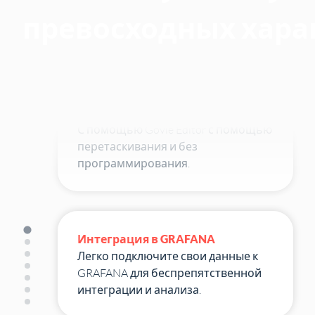
Наши решения гарантированно
превосходных хара
подойдут для ваших ИТ.
Подготовьте 3D / CAD модель
самостоятельно
С помощью Govie Editor с помощью
перетаскивания и без
программирования.
Интеграция в GRAFANA
Легко подключите свои данные к
GRAFANA для беспрепятственной
интеграции и анализа.